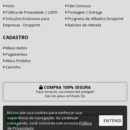
Início
Fale Conosco
Política de Privacidade | LGPD
Postagem | Entrega
Soluções Exclusivas para
Programa de Afiliados Dropprint
Empresas - Dropprint
Balcões de retirada
CADASTRO
Meus dados
Pagamentos
Meus Pedidos
Carrinho
COMPRA 100% SEGURA
Fique tranquilo, sua compra está protegida!
Este site possui certificado SSL
Nosso site usa cookies para melhorar sua
© Dropprint Soluções Digitais. 2026. Todos os direitos reservados.
experiência de navegação. Ao continuar
ENTENDI
25.044.927/0001-54
navegando, você concorda com a nossa
Política
de Privacidade
.